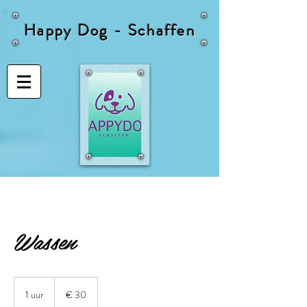
Happy Dog - Schaffen
Wassen
30
euro
1 uur
1
€ 30